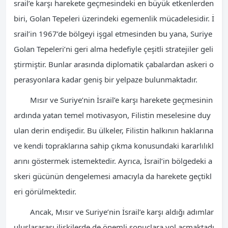
srail’e karşı harekete geçmesindeki en büyük etkenlerden
biri, Golan Tepeleri üzerindeki egemenlik mücadelesidir. İ
srail’in 1967’de bölgeyi işgal etmesinden bu yana, Suriye
Golan Tepeleri’ni geri alma hedefiyle çeşitli stratejiler geli
ştirmiştir. Bunlar arasında diplomatik çabalardan askeri o
perasyonlara kadar geniş bir yelpaze bulunmaktadır.
Mısır ve Suriye’nin İsrail’e karşı harekete geçmesinin
ardında yatan temel motivasyon, Filistin meselesine duy
ulan derin endişedir. Bu ülkeler, Filistin halkının haklarına
ve kendi topraklarına sahip çıkma konusundaki kararlılıkl
arını göstermek istemektedir. Ayrıca, İsrail’in bölgedeki a
skeri gücünün dengelemesi amacıyla da harekete geçtikl
eri görülmektedir.
Ancak, Mısır ve Suriye’nin İsrail’e karşı aldığı adımlar
uluslararası ilişkilerde de önemli sonuçlara yol açmaktadı