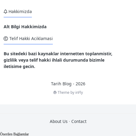
Hakkimizda
Alt Bilgi Hakkimizda
Telif Hakki Aciklamasi
Bu sitedeki bazi kaynaklar internetten toplanmistir,
gizlilik veya telif hakki ihlali durumunda bizimle
iletisime gecin.
Tarih Blog - 2026
Theme by
inFly
2
0
About Us
·
Contact
T
e