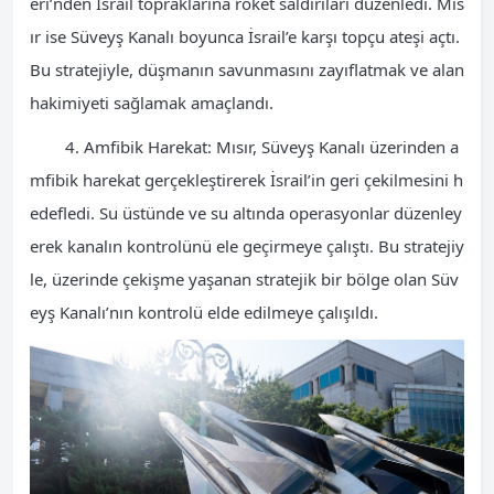
eri’nden İsrail topraklarına roket saldırıları düzenledi. Mıs
ır ise Süveyş Kanalı boyunca İsrail’e karşı topçu ateşi açtı.
Bu stratejiyle, düşmanın savunmasını zayıflatmak ve alan
hakimiyeti sağlamak amaçlandı.
4. Amfibik Harekat: Mısır, Süveyş Kanalı üzerinden a
mfibik harekat gerçekleştirerek İsrail’in geri çekilmesini h
edefledi. Su üstünde ve su altında operasyonlar düzenley
erek kanalın kontrolünü ele geçirmeye çalıştı. Bu stratejiy
le, üzerinde çekişme yaşanan stratejik bir bölge olan Süv
eyş Kanalı’nın kontrolü elde edilmeye çalışıldı.