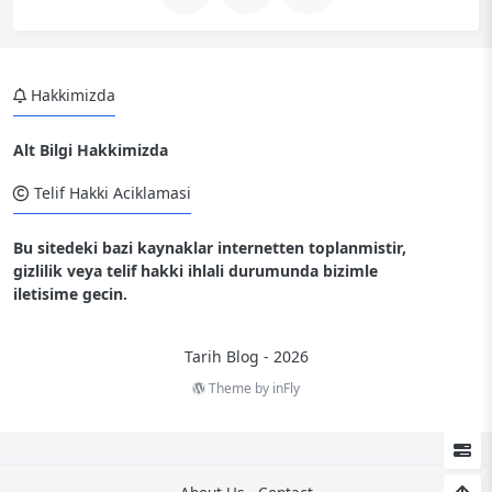
Hakkimizda
Alt Bilgi Hakkimizda
Telif Hakki Aciklamasi
Bu sitedeki bazi kaynaklar internetten toplanmistir,
gizlilik veya telif hakki ihlali durumunda bizimle
iletisime gecin.
Tarih Blog - 2026
Theme by
inFly
2
0