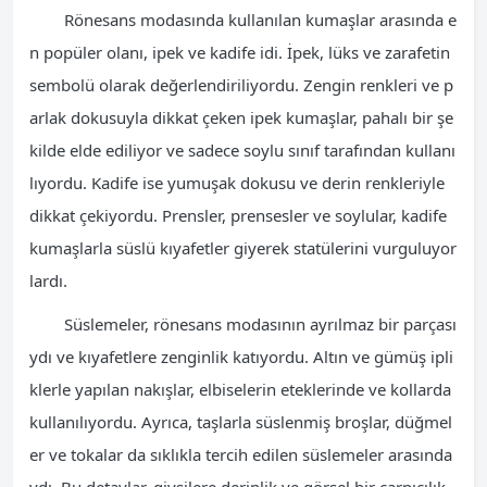
Rönesans modasında kullanılan kumaşlar arasında e
n popüler olanı, ipek ve kadife idi. İpek, lüks ve zarafetin
sembolü olarak değerlendiriliyordu. Zengin renkleri ve p
arlak dokusuyla dikkat çeken ipek kumaşlar, pahalı bir şe
kilde elde ediliyor ve sadece soylu sınıf tarafından kullanı
lıyordu. Kadife ise yumuşak dokusu ve derin renkleriyle
dikkat çekiyordu. Prensler, prensesler ve soylular, kadife
kumaşlarla süslü kıyafetler giyerek statülerini vurguluyor
lardı.
Süslemeler, rönesans modasının ayrılmaz bir parçası
ydı ve kıyafetlere zenginlik katıyordu. Altın ve gümüş ipli
klerle yapılan nakışlar, elbiselerin eteklerinde ve kollarda
kullanılıyordu. Ayrıca, taşlarla süslenmiş broşlar, düğmel
er ve tokalar da sıklıkla tercih edilen süslemeler arasında
ydı. Bu detaylar, giysilere derinlik ve görsel bir çarpıcılık