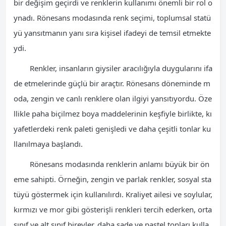
bir değişim geçirdi ve renklerin kullanımı önemli bir rol o
ynadı. Rönesans modasında renk seçimi, toplumsal statü
yü yansıtmanın yanı sıra kişisel ifadeyi de temsil etmekte
ydi.
Renkler, insanların giysiler aracılığıyla duygularını ifa
de etmelerinde güçlü bir araçtır. Rönesans döneminde m
oda, zengin ve canlı renklere olan ilgiyi yansıtıyordu. Öze
llikle paha biçilmez boya maddelerinin keşfiyle birlikte, kı
yafetlerdeki renk paleti genişledi ve daha çeşitli tonlar ku
llanılmaya başlandı.
Rönesans modasında renklerin anlamı büyük bir ön
eme sahipti. Örneğin, zengin ve parlak renkler, sosyal sta
tüyü göstermek için kullanılırdı. Kraliyet ailesi ve soylular,
kırmızı ve mor gibi gösterişli renkleri tercih ederken, orta
sınıf ve alt sınıf bireyler, daha sade ve pastel tonları kulla