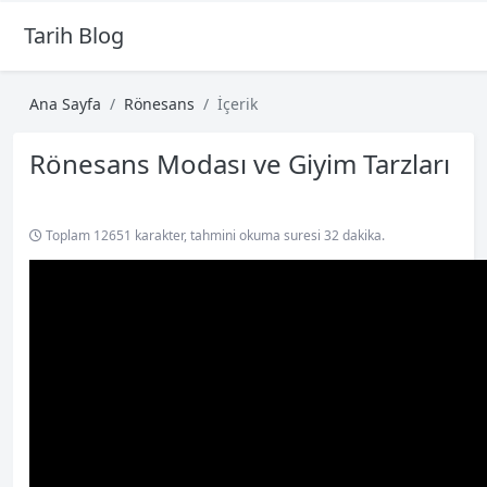
Tarih Blog
Ana Sayfa
Rönesans
İçerik
Rönesans Modası ve Giyim Tarzları
Toplam 12651 karakter, tahmini okuma suresi 32 dakika.