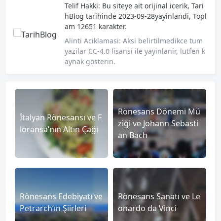
Telif Hakki:
Bu siteye ait orijinal icerik,
Tari
hBlog
tarihinde 2023-09-28yayinlandi, Topl
am 12651 karakter.
Alinti Aciklamasi:
Aksi belirtilmedikce tum
yazilar CC-4.0 lisansi ile yayinlanir, lutfen k
aynak gosterin.
Rönesans Dönemi Mü
İtalyan Rönesansı ve F
ziği ve Johann Sebasti
loransa’nın Altın Çağı
an Bach
Rönesans Edebiyatı ve
Rönesans Sanatı ve Le
Petrarch’ın Şiirleri
onardo da Vinci