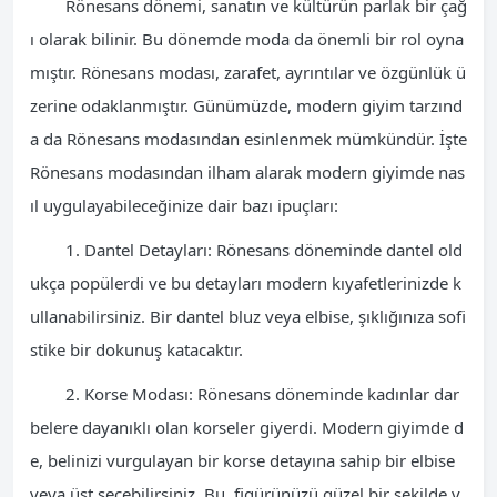
Rönesans dönemi, sanatın ve kültürün parlak bir çağ
ı olarak bilinir. Bu dönemde moda da önemli bir rol oyna
mıştır. Rönesans modası, zarafet, ayrıntılar ve özgünlük ü
zerine odaklanmıştır. Günümüzde, modern giyim tarzınd
a da Rönesans modasından esinlenmek mümkündür. İşte
Rönesans modasından ilham alarak modern giyimde nas
ıl uygulayabileceğinize dair bazı ipuçları:
1. Dantel Detayları: Rönesans döneminde dantel old
ukça popülerdi ve bu detayları modern kıyafetlerinizde k
ullanabilirsiniz. Bir dantel bluz veya elbise, şıklığınıza sofi
stike bir dokunuş katacaktır.
2. Korse Modası: Rönesans döneminde kadınlar dar
belere dayanıklı olan korseler giyerdi. Modern giyimde d
e, belinizi vurgulayan bir korse detayına sahip bir elbise
veya üst seçebilirsiniz. Bu, figürünüzü güzel bir şekilde v