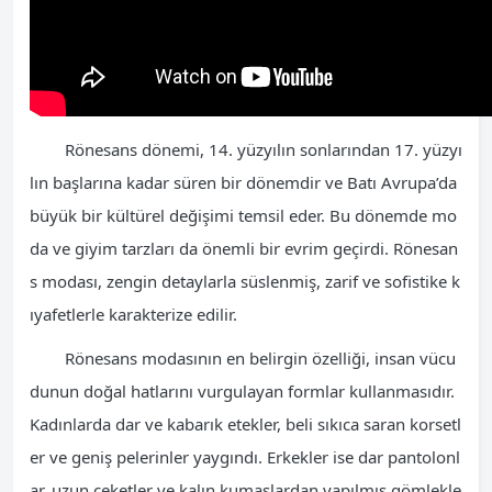
Rönesans dönemi, 14. yüzyılın sonlarından 17. yüzyı
lın başlarına kadar süren bir dönemdir ve Batı Avrupa’da
büyük bir kültürel değişimi temsil eder. Bu dönemde mo
da ve giyim tarzları da önemli bir evrim geçirdi. Rönesan
s modası, zengin detaylarla süslenmiş, zarif ve sofistike k
ıyafetlerle karakterize edilir.
Rönesans modasının en belirgin özelliği, insan vücu
dunun doğal hatlarını vurgulayan formlar kullanmasıdır.
Kadınlarda dar ve kabarık etekler, beli sıkıca saran korsetl
er ve geniş pelerinler yaygındı. Erkekler ise dar pantolonl
ar, uzun ceketler ve kalın kumaşlardan yapılmış gömlekle