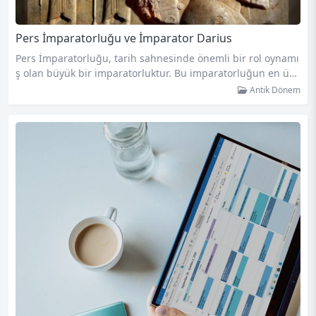
Pers İmparatorluğu ve İmparator Darius
Pers İmparatorluğu, tarih sahnesinde önemli bir rol oynamı
ş olan büyük bir imparatorluktur. Bu imparatorluğun en ünl
ü liderlerinden biri de İmparator Darius’tur. Darius, Pers İm
Antik Dönem
paratorluğu’nun en güçlü dönemlerinde hüküm sürmüş ve
imparatorluğun sınırlarını genişletmek için büyük çabalar g
östermiştir. Darius dönemindeki Pers İmparatorluğu, etkiley
ici bir askeri güce ve karmaşık bir yönetim sistemine sahipt
i. İmparatorluk, geniş bir coğrafyada…