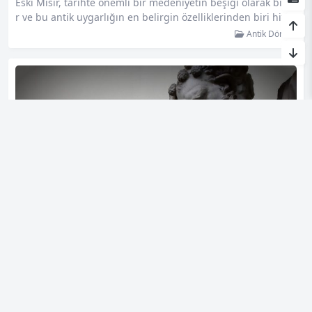
Eski Mısır, tarihte önemli bir medeniyetin beşiği olarak bilini
r ve bu antik uygarlığın en belirgin özelliklerinden biri hiyer
oglif yazısıdır. Hiyeroglifler, Mısır’ın resmi yazı dili olarak kull
Antik Dönem
anılan sembollerden oluşan bir sistemdi. Bu yazı sistemi, M
ısır’ın sosyal, politik ve dini hayatında büyük bir rol oynamış
tır. Hiyeroglifler, Mısır halkının günlük yaşamını ifade etmek
için kullanılan karmaşık sembollerden oluşur….