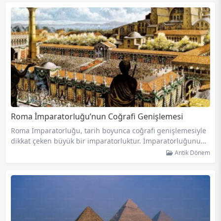
a Maya takviminin yapısını, astronomiyle ilişkisini ve günüm
üzdeki önemini keşfedeceksiniz. Maya uygarlığı, Orta Ameri
ka’nın antik döneminde astronomi ve zaman ölçümü konula
rında büyük bir bilgi…
Roma İmparatorluğu’nun Coğrafi Genişlemesi
Roma İmparatorluğu, tarih boyunca coğrafi genişlemesiyle
dikkat çeken büyük bir imparatorluktur. İmparatorluğunun
başlangıcında küçük bir şehir devleti olan Roma, zamanla g
Antik Dönem
üçlü bir imparatorluk haline gelmiştir. Bu makalede, Roma İ
mparatorluğu’nun coğrafi genişlemesini inceleyeceğiz. Rom
a İmparatorluğu’nun genişlemesi, askeri zaferler ve politik s
tratejilerin bir kombinasyonuyla gerçekleşti. Roma, öncelikl
e İtalya Yarımadası’nda egemenlik kurarak başladı. Daha so
nra, M.Ö. 3. yüzyılda…