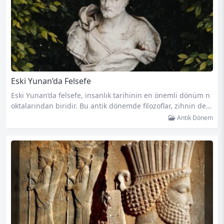
Eski Yunan’da Felsefe
Eski Yunan’da felsefe, insanlık tarihinin en önemli dönüm n
oktalarından biridir. Bu antik dönemde filozoflar, zihnin deri
nliklerine inerek evrenin doğası, bilgi, ahlak ve insanın varo
Antik Dönem
luşu gibi konuları araştırmışlardır. Eski Yunan uygarlığında
felsefenin ortaya çıkışı, düşünceyi yeni bir boyuta taşımış ve
batı düşüncesinin temellerini atmıştır. Felsefe kelimesi, Yun
anca “philos” (sevgi) ile “sophia” (bilgelik) kelimelerinin birle
şiminden oluşur. Eski…