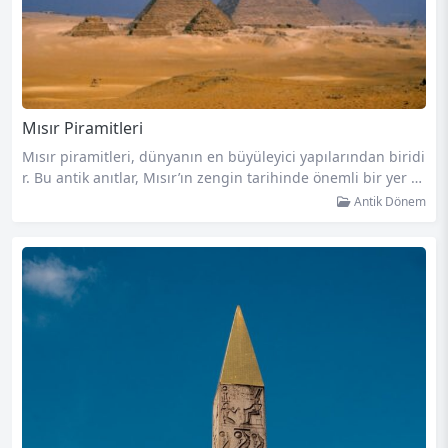
Mısır Piramitleri
Mısır piramitleri, dünyanın en büyüleyici yapılarından biridi
r. Bu antik anıtlar, Mısır’ın zengin tarihinde önemli bir yer tu
tar. Piramitler, güçlü firavunların mezarlarını içinde barındır
Antik Dönem
ır ve ölümsüzlüğün sembolü olarak kabul edilir. Bu makaled
e, Mısır piramitlerinin benzersizliği ve tarihi önemi üzerind
e durulacak, aynı zamanda bu görkemli yapıların nasıl inşa
edildiği hakkında bazı ilginç detayları paylaşacağım. Mısır p
iramitleri, yaklaşık…