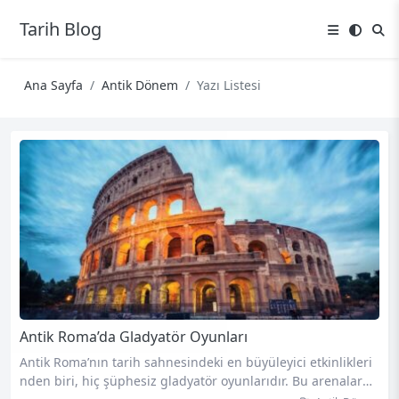
Tarih Blog
Ana Sayfa
Antik Dönem
Yazı Listesi
Antik Roma’da Gladyatör Oyunları
Antik Roma’nın tarih sahnesindeki en büyüleyici etkinlikleri
nden biri, hiç şüphesiz gladyatör oyunlarıdır. Bu arenalarda