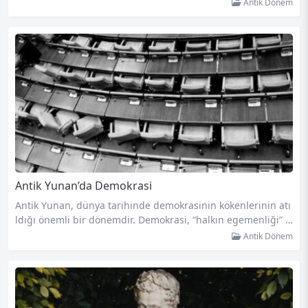
gerçekleşen savaş gösterileri, Roma halkını hem eğlendiren
Antik Dönem
hem de hayranlıkla izlenen etkileyici bir deneyim sunardı. İ
şte, antik Roma’daki bu benzersiz ve çarpıcı etkinliği keşfet
meye hazır olun. Gladyatör oyunları, M.Ö. 3. yüzyılda başla
mış ve M.S. 5. yüzyıla kadar devam etmiştir. Bu dönemde,…
Antik Yunan’da Demokrasi
Antik Yunan, dünya tarihinde demokrasinin kökenlerinin atı
ldığı önemli bir dönemdir. Demokrasi, “halkın egemenliği” a
nlamına gelir ve antik Yunan toplumunda büyük bir etki yar
Antik Dönem
atmıştır. Bu makalede, Antik Yunan’da demokrasinin nasıl or
taya çıktığını ve nasıl işlediğini keşfedeceğiz. Antik Yunan’da
demokrasi, Atina şehir devletinde (polis) gelişmiştir. M.Ö. 5.
yüzyılda, Atina’da halk meclisleri kurulmuş ve halk bu mecli
slerde kararlar…