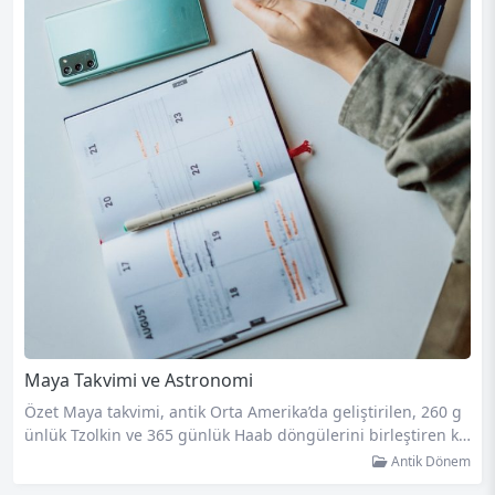
Maya Takvimi ve Astronomi
Özet Maya takvimi, antik Orta Amerika’da geliştirilen, 260 g
ünlük Tzolkin ve 365 günlük Haab döngülerini birleştiren ka
rmaşık bir zaman ölçüm sistemidir. Bu sistem, astronomik ol
Antik Dönem
ayları %90’a varan doğrulukla tahmin edebiliyordu. Bu yazıd