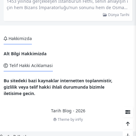
1453 yılında gerçekleşen İstanbul’un Fethi, senin anlayışın i
çin hem Bizans İmparatorluğu’nun sonunu hem de Osmanl
ı’nın hızlı yükselişini simgeler. Bu kuşatma, tarihin akışını de
Dünya Tarihi
ğiştiren kritik bir dönüm noktasıdır. Sen bu yazıda, kuşatma
nın detaylı zaman çizelgesini incelerken, önemli haritalar ve
Fatih Sultan Mehmet gibi tarihi figürlerin etkileyici sözleriyl
Hakkimizda
e karşılaşacaksın. Ayrıca, bu büyük olayın sadece bölgesel d
eğil, dünya…
Alt Bilgi Hakkimizda
Telif Hakki Aciklamasi
Bu sitedeki bazi kaynaklar internetten toplanmistir,
gizlilik veya telif hakki ihlali durumunda bizimle
iletisime gecin.
Tarih Blog - 2026
Theme by
inFly