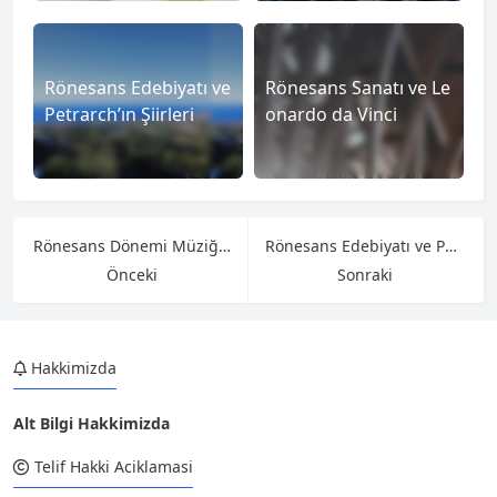
Rönesans Edebiyatı ve
Rönesans Sanatı ve Le
Petrarch’ın Şiirleri
onardo da Vinci
Rönesans Dönemi Müziği ve Johann Sebastian Bach
Rönesans Edebiyatı ve Petrarch’ın Şiirleri
Önceki
Sonraki
Hakkimizda
Alt Bilgi Hakkimizda
Telif Hakki Aciklamasi