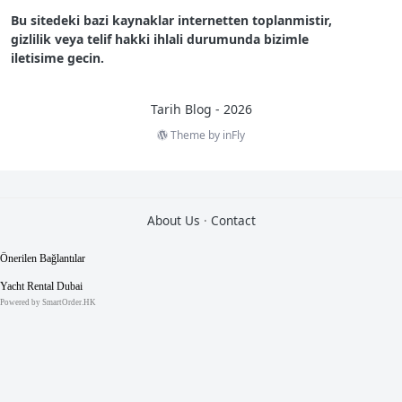
Bu sitedeki bazi kaynaklar internetten toplanmistir,
gizlilik veya telif hakki ihlali durumunda bizimle
iletisime gecin.
Tarih Blog - 2026
Theme by
inFly
2
0
About Us
·
Contact
T
e
m
m
u
z
2
0
2