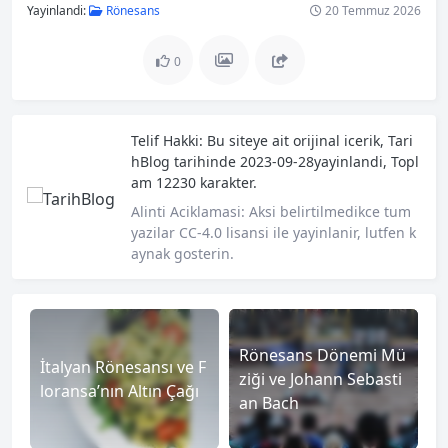
Yayinlandi:
Rönesans
20 Temmuz 2026
0
Telif Hakki:
Bu siteye ait orijinal icerik,
Tari
hBlog
tarihinde 2023-09-28yayinlandi, Topl
am 12230 karakter.
Alinti Aciklamasi:
Aksi belirtilmedikce tum
yazilar CC-4.0 lisansi ile yayinlanir, lutfen k
aynak gosterin.
Rönesans Dönemi Mü
İtalyan Rönesansı ve F
ziği ve Johann Sebasti
loransa’nın Altın Çağı
an Bach