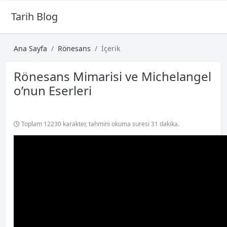
Tarih Blog
Ana Sayfa
Rönesans
İçerik
Rönesans Mimarisi ve Michelangel
o’nun Eserleri
Toplam 12230 karakter, tahmini okuma suresi 31 dakika.