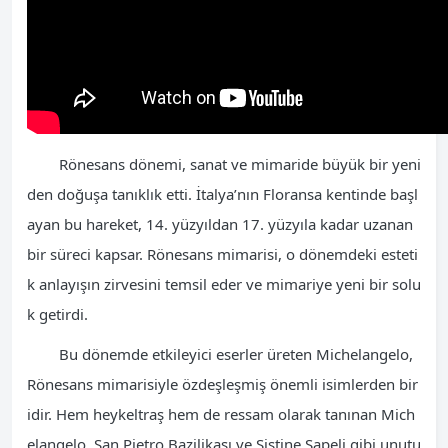
Rönesans dönemi, sanat ve mimaride büyük bir yeni
den doğuşa tanıklık etti. İtalya’nın Floransa kentinde başl
ayan bu hareket, 14. yüzyıldan 17. yüzyıla kadar uzanan
bir süreci kapsar. Rönesans mimarisi, o dönemdeki esteti
k anlayışın zirvesini temsil eder ve mimariye yeni bir solu
k getirdi.
Bu dönemde etkileyici eserler üreten Michelangelo,
Rönesans mimarisiyle özdeşleşmiş önemli isimlerden bir
idir. Hem heykeltraş hem de ressam olarak tanınan Mich
elangelo, San Pietro Bazilikası ve Sistine Şapeli gibi unutu