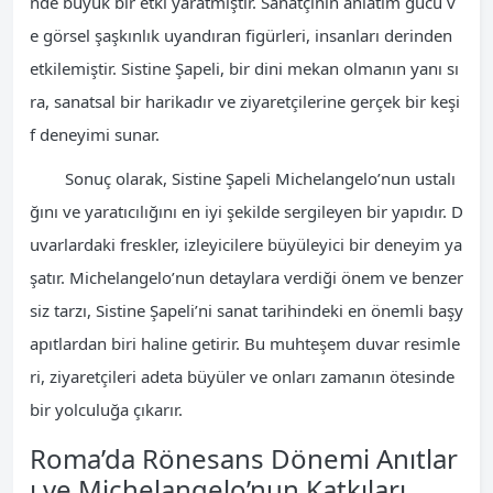
nde büyük bir etki yaratmıştır. Sanatçının anlatım gücü v
e görsel şaşkınlık uyandıran figürleri, insanları derinden
etkilemiştir. Sistine Şapeli, bir dini mekan olmanın yanı sı
ra, sanatsal bir harikadır ve ziyaretçilerine gerçek bir keşi
f deneyimi sunar.
Sonuç olarak, Sistine Şapeli Michelangelo’nun ustalı
ğını ve yaratıcılığını en iyi şekilde sergileyen bir yapıdır. D
uvarlardaki freskler, izleyicilere büyüleyici bir deneyim ya
şatır. Michelangelo’nun detaylara verdiği önem ve benzer
siz tarzı, Sistine Şapeli’ni sanat tarihindeki en önemli başy
apıtlardan biri haline getirir. Bu muhteşem duvar resimle
ri, ziyaretçileri adeta büyüler ve onları zamanın ötesinde
bir yolculuğa çıkarır.
Roma’da Rönesans Dönemi Anıtlar
ı ve Michelangelo’nun Katkıları