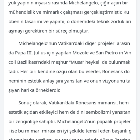
yük yapının inşası sırasında Michelangelo, çığır açan bir
mühendislik ve mimarlık çalışması gerçekleştirmiştir. Ku
bbenin tasarımı ve yapımı, o dönemdeki teknik zorlukları
aşmayı gerektiren bir süreç olmuştur.
Michelangelo’nun Vatikan’daki diğer projeleri arasın
da Papa III. Julius için yapılan Mozole ve San Pietro in Vin
coli Bazilikası’ndaki meşhur “Musa” heykeli de bulunmak
tadır. Her biri kendine özgü olan bu eserler, Rönesans dö
neminin estetik anlayışını yansıtan ve onun vizyonunu ta
şıyan harika örneklerdir.
Sonuç olarak, Vatikan’daki Rönesans mimarisi, hem
estetik açıdan etkileyici hem de dini sembolizmi yansıtan
bir zenginliğe sahiptir. Michelangelo’nun papalık projeler
i ise bu mimari mirası en iyi şekilde temsil eden başarılı ç
alışmalardır. Vatikan, bu eserler sayesinde dünya üzerind