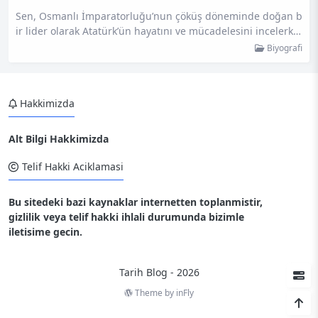
Sen, Osmanlı İmparatorluğu’nun çöküş döneminde doğan b
ir lider olarak Atatürk’ün hayatını ve mücadelesini incelerke
n, onun Kurtuluş Savaşı’ndaki kritik rolünü ve modem, laik b
Biyografi
ir devlet inşa etmek için yaptığı köklü reformları fark edecek
sin. Onun vizyonu sayesinde Türkiye, siyasi ve toplumsal dö
nüşümün zorluklarını aşarak çağdaş bir yapı kazandı. Atatü
Hakkimizda
rk’ün fotoğrafları, önemli tarihleri ve reformların detaylı ana
lizleri, senin…
Alt Bilgi Hakkimizda
Telif Hakki Aciklamasi
Bu sitedeki bazi kaynaklar internetten toplanmistir,
gizlilik veya telif hakki ihlali durumunda bizimle
iletisime gecin.
Tarih Blog - 2026
Theme by
inFly