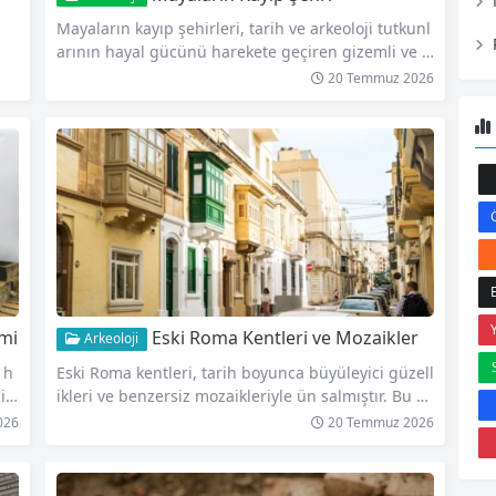
Mayaların kayıp şehirleri, tarih ve arkeoloji tutkunl
arının hayal gücünü harekete geçiren gizemli ve b
üyülü yerlerdir. Bu antik uygarlık, Mesoamerika’da
20 Temmuz 2026
yaşamış ve zengin bir kültüre sahip olmuştur. May
aların kayıp şehirleri, yüzyıllar boyunca ormanları
n derinliklerine gömülmüş ve modern dünyanın k
eşfetmesini beklemiştir. Bu gizemli şehirlerden bir
i Tikal’dir. Guatemala’da bulunan Tikal, muhteşem
piramitleri, tapınakları ve saraylarıyla bilinir. 3.000
yıldan…
mi
Eski Roma Kentleri ve Mozaikler
Arkeoloji
 h
Eski Roma kentleri, tarih boyunca büyüleyici güzell
i
ikleri ve benzersiz mozaikleriyle ün salmıştır. Bu a
, P
ntik kentler, Roma İmparatorluğu’nun zirvesinde
026
20 Temmuz 2026
 2,
mimari ve sanatsal başarılarıyla göz kamaştıran ye
er
rlerdir. Mozaikler de bu kentlerin önemli birer par
ke
çası olarak öne çıkar. Bu makalede, Eski Roma kent