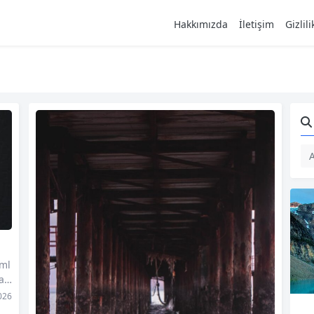
Hakkımızda
İletişim
Gizlil
eml
arı
, a
026
ir