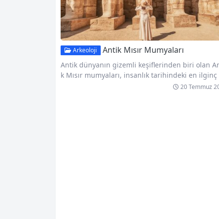
Antik Mısır Mumyaları
Arkeoloji
Antik dünyanın gizemli keşiflerinden biri olan An
k Mısır mumyaları, insanlık tarihindeki en ilginç
uluşlardan biridir. Bu eşsiz ölü gömme ritüeli, M
20 Temmuz 2
rlıların ölüm sonrası yaşam inancına dayanan z
gin kültürünü yansıtır. Mumyalama işlemi, bede
n ölümden sonra korunmasını ve ruhunun öbür
ünyada hayatta kalmasını sağlamak amacıyla ge
ekleştirilirdi. Antik Mısırlılar, Mumyalama süreci
dikkatlice planlayıp uygulayan ustalar yetiştirmi
rdir. İlk adım…