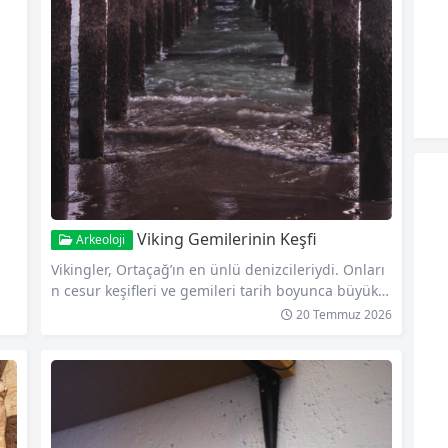
rı
e a
yü
çek
opo
Viking Gemilerinin Keşfi
Arkeoloji
Vikingler, Ortaçağ’ın en ünlü denizcileriydi. Onları
n cesur keşifleri ve gemileri tarih boyunca büyük b
ir etki yaratmıştır. Viking gemileri, o dönemdeki di
20 Temmuz 2026
ğer deniz araçlarından farklıydı ve keşifleri için mü
kemmel bir seçenek sunuyordu. Viking gemileri, ç
oğu İskandinav kökenli olmak üzere yaklaşık 1.000
yıl önce inşa edilmeye başlandı. Bu gemiler, uzun
ve dar yapısıyla su üzerinde hızlı ve…