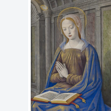
mmelliklerini, mimari dehasını ve kültürel zengi
klerini yansıtan benzersiz bir şekilde korunmuş 
hazine olarak…