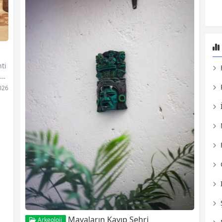
ti
 b
ısı
026
en
ni
 d
rç
ni
şle
Mayaların Kayıp Şehri
Arkeoloji