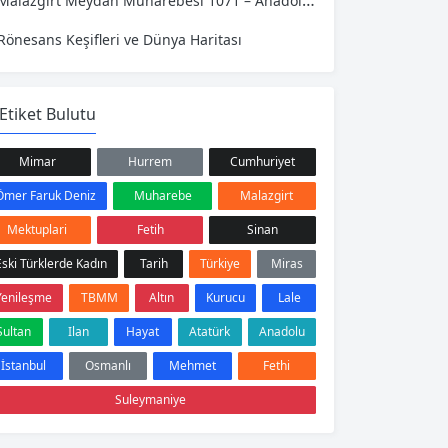
Malazgirt Meydan Muharebesi 1071 – Anadolu’nun Kapıları
Rönesans Keşifleri ve Dünya Haritası
Etiket Bulutu
Mimar
Hurrem
Cumhuriyet
Ömer Faruk Deniz
Muharebe
Malazgirt
Mektuplari
Fetih
Sinan
Eski Türklerde Kadın
Tarih
Türkiye
Miras
Yenileşme
TBMM
Altın
Kurucu
Lale
Sultan
Ilan
Hayat
Atatürk
Anadolu
İstanbul
Osmanlı
Mehmet
Fethi
Suleymaniye