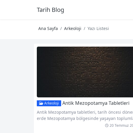
Tarih Blog
Ana Sayfa
Arkeoloji
Yazı Listesi
Antik Mezopotamya Tabletleri
Arkeoloji
Antik Mezopotamya tabletleri, tarih öncesi dön
erde Mezopotamya bölgesinde yaşayan topluml
n bıraktığı değerli bir yazılı mirastır. Bu tabletler
20 Temmuz 2
rkeologlar ve tarihçiler için büyük öneme sahipt