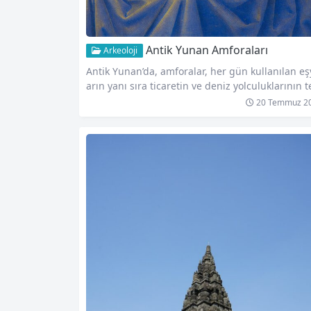
Antik Yunan Amforaları
Arkeoloji
Antik Yunan’da, amforalar, her gün kullanılan eş
arın yanı sıra ticaretin ve deniz yolculuklarının 
el unsurlarından biriydi. Bu seramik kaplar, dön
20 Temmuz 2
min yerel üretiminde büyük öneme sahip oldukl
gibi, Akdeniz genelindeki ticaret ağlarında da y
gın olarak kullanılıyordu. Amforalar, özgün tasa
ları ve sağlamlığıyla dikkat çeken depolama kap
ıydı. Kil veya çömlekçilikten yapılan bu kaplar, g
ellikle yuvarlak gövdeleri ve iki…