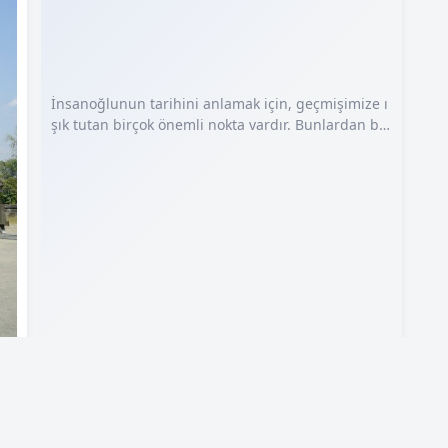
İnsanoğlunun tarihini anlamak için, geçmişimize ı
şık tutan birçok önemli nokta vardır. Bunlardan bir
i de Göbeklitepe’dir. Göbeklitepe, Şanlıurfa, Türkiy
e’de bulunan arkeolojik bir sit alanıdır ve insanlık t
arihinde büyük bir öneme sahiptir. Göbeklitepe, M.
Ö. 9600-9500 yıllarına kadar uzanan bir geçmişi te
msil eder ve bilinen en eski tapınak kompleksidir.
Bu antik yerleşim, avcı-toplayıcı toplumların henüz
yerleşik hayata geçmediği…
nlü
a
ına
026