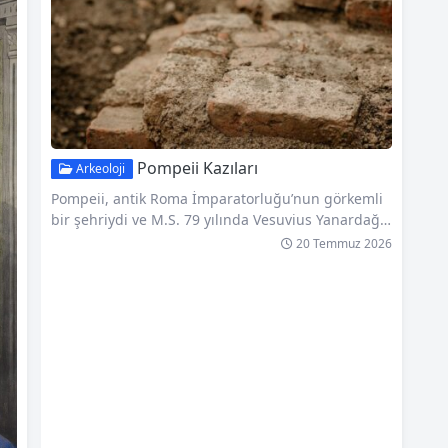
nli
lerinin ve mozaiklerin tarihi ve estetik değeri hakkı
bir
nda size ayrıntılı bilgi sunacağım. Eski Roma kentl
eri, yüksek…
Pompeii Kazıları
Arkeoloji
Pompeii, antik Roma İmparatorluğu’nun görkemli
bir şehriydi ve M.S. 79 yılında Vesuvius Yanardağ
ı’nın patlamasıyla yok oldu. Bu felaket, Pompeii’nin
20 Temmuz 2026
küller altında kalarak zaman kapsülüne dönüşmes
ine sebep oldu. Bugün ise, Pompeii kazıları, arkeol
ogların geçmişi yeniden canlandırdığı ve tarihi anl
amada büyük bir hazine sunan önemli bir arkeoloj
ik alan haline gelmiştir. Pompeii kazıları, araştırma
cılara Roma İmparatorluğu dönemi ve…