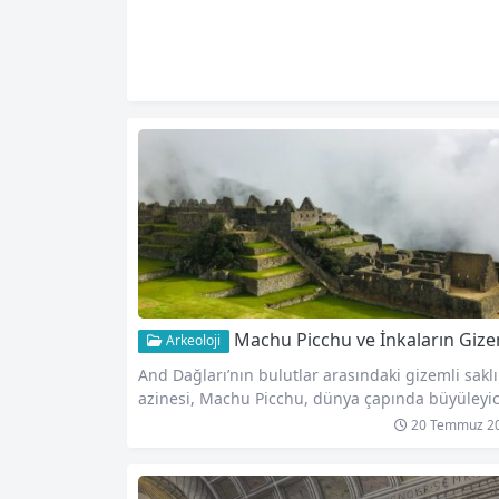
Machu Picchu ve İnkaların Gize
Arkeoloji
And Dağları’nın bulutlar arasındaki gizemli saklı
azinesi, Machu Picchu, dünya çapında büyüleyic
bir tarihi miras olarak bilinir. Bu antik İnka kenti
20 Temmuz 2
eru’nun güneyindeki Cusco bölgesinde yükselen
430 metreye kadar uzanan dik bir dağ sırtında y
alır. Bu muhteşem yapı kompleksi, İnkaların mü