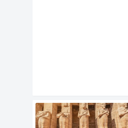
çünkü insanlığın geçmişine ışık tutan bilgiler ba
ndırır. Hem şaşırtıcı hem de patlayıcı içerikleriyl
ntik Mezopotamya tabletleri, benzersizlikleri ve 
ksek düzeydeki ayrıntılarla okuyucunun ilgisini 
er. Bu tabletlerin üzerinde yer alan yazılar, Mez
tamya…