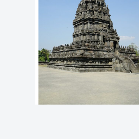
Mısır’daki Tapınak Kompleksi
Arkeoloji
Mısır, eşsiz tarihi ve zengin kültürel mirasıyla ü
dür. Bu büyüleyici ülkede, antik dönemden kalm
birçok tapınak kompleksi bulunmaktadır. Bu tap
20 Temmuz 2