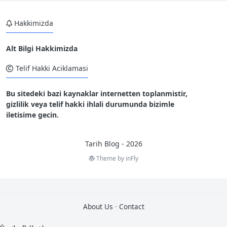
Hakkimizda
Alt Bilgi Hakkimizda
Telif Hakki Aciklamasi
Bu sitedeki bazi kaynaklar internetten toplanmistir,
gizlilik veya telif hakki ihlali durumunda bizimle
iletisime gecin.
Tarih Blog - 2026
Theme by
inFly
2
0
About Us
·
Contact
T
e