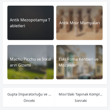
Antik Mezopotamya T
Antik Mısır Mumyaları
abletleri
Machu Picchu ve İnkal
Eski Roma Kentleri ve
arın Gizemi
Mozaikler
Gupta İmparatorluğu ve Hindistan’ın Altın Çağı
Mısır’daki Tapınak Kompleksi
Önceki
Sonraki