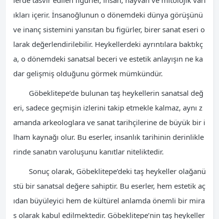
lerde tasvir edilen figürler, insan, hayvan ve mitolojik varl
ıkları içerir. İnsanoğlunun o dönemdeki dünya görüşünü
ve inanç sistemini yansıtan bu figürler, birer sanat eseri o
larak değerlendirilebilir. Heykellerdeki ayrıntılara baktıkç
a, o dönemdeki sanatsal beceri ve estetik anlayışın ne ka
dar gelişmiş olduğunu görmek mümkündür.
Göbeklitepe’de bulunan taş heykellerin sanatsal değ
eri, sadece geçmişin izlerini takip etmekle kalmaz, aynı z
amanda arkeologlara ve sanat tarihçilerine de büyük bir i
lham kaynağı olur. Bu eserler, insanlık tarihinin derinlikle
rinde sanatın varoluşunu kanıtlar niteliktedir.
Sonuç olarak, Göbeklitepe’deki taş heykeller olağanü
stü bir sanatsal değere sahiptir. Bu eserler, hem estetik aç
ıdan büyüleyici hem de kültürel anlamda önemli bir mira
s olarak kabul edilmektedir. Göbeklitepe’nin taş heykeller