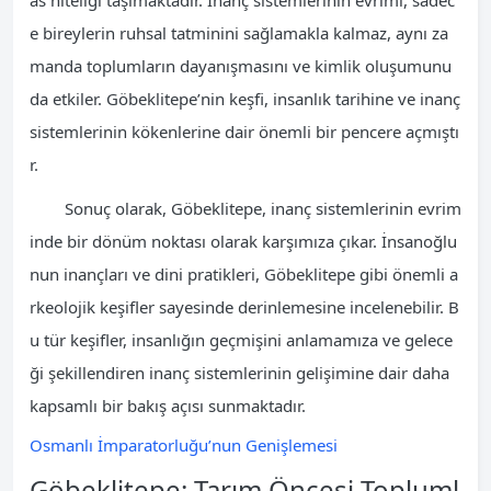
as niteliği taşımaktadır. İnanç sistemlerinin evrimi, sadec
e bireylerin ruhsal tatminini sağlamakla kalmaz, aynı za
manda toplumların dayanışmasını ve kimlik oluşumunu
da etkiler. Göbeklitepe’nin keşfi, insanlık tarihine ve inanç
sistemlerinin kökenlerine dair önemli bir pencere açmıştı
r.
Sonuç olarak, Göbeklitepe, inanç sistemlerinin evrim
inde bir dönüm noktası olarak karşımıza çıkar. İnsanoğlu
nun inançları ve dini pratikleri, Göbeklitepe gibi önemli a
rkeolojik keşifler sayesinde derinlemesine incelenebilir. B
u tür keşifler, insanlığın geçmişini anlamamıza ve gelece
ği şekillendiren inanç sistemlerinin gelişimine dair daha
kapsamlı bir bakış açısı sunmaktadır.
Osmanlı İmparatorluğu’nun Genişlemesi
Göbeklitepe: Tarım Öncesi Topluml