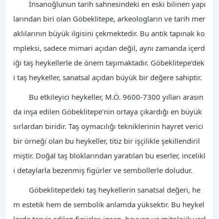
İnsanoğlunun tarih sahnesindeki en eski bilinen yapı
larından biri olan Göbeklitepe, arkeologların ve tarih mer
aklılarının büyük ilgisini çekmektedir. Bu antik tapınak ko
mpleksi, sadece mimari açıdan değil, aynı zamanda içerd
iği taş heykellerle de önem taşımaktadır. Göbeklitepe’dek
i taş heykeller, sanatsal açıdan büyük bir değere sahiptir.
Bu etkileyici heykeller, M.Ö. 9600-7300 yılları arasın
da inşa edilen Göbeklitepe’nin ortaya çıkardığı en büyük
sırlardan biridir. Taş oymacılığı tekniklerinin hayret verici
bir örneği olan bu heykeller, titiz bir işçilikle şekillendiril
miştir. Doğal taş bloklarından yaratılan bu eserler, incelikl
i detaylarla bezenmiş figürler ve sembollerle doludur.
Göbeklitepe’deki taş heykellerin sanatsal değeri, he
m estetik hem de sembolik anlamda yüksektir. Bu heykel