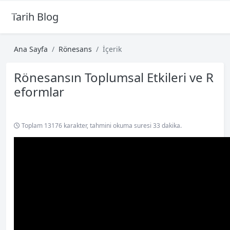
Tarih Blog
Ana Sayfa
Rönesans
İçerik
Rönesansın Toplumsal Etkileri ve R
eformlar
Toplam 13176 karakter, tahmini okuma suresi 33 dakika.