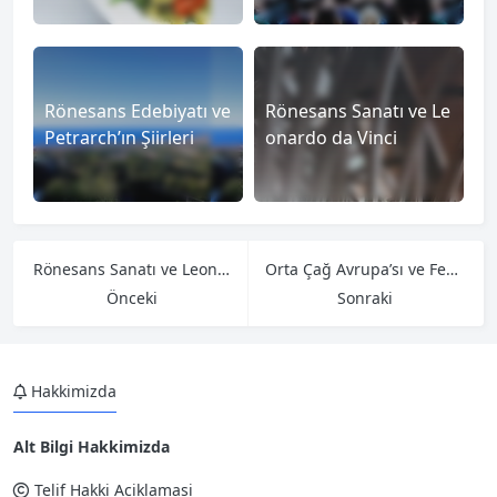
Rönesans Edebiyatı ve
Rönesans Sanatı ve Le
Petrarch’ın Şiirleri
onardo da Vinci
Rönesans Sanatı ve Leonardo da Vinci
Orta Çağ Avrupa’sı ve Feodalizmin Yükselişi
Önceki
Sonraki
Hakkimizda
Alt Bilgi Hakkimizda
Telif Hakki Aciklamasi