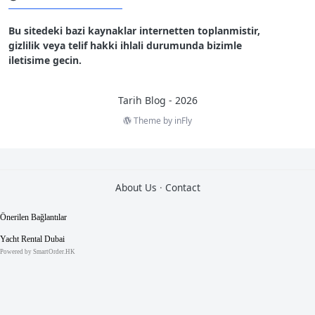
Bu sitedeki bazi kaynaklar internetten toplanmistir,
gizlilik veya telif hakki ihlali durumunda bizimle
iletisime gecin.
Tarih Blog - 2026
Theme by
inFly
2
0
About Us
·
Contact
T
e
m
m
u
z
2
0