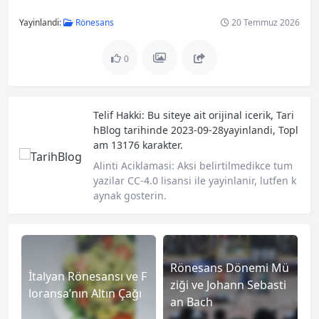
Yayinlandi:
Rönesans
20 Temmuz 2026
0
Telif Hakki:
Bu siteye ait orijinal icerik,
Tari
hBlog
tarihinde 2023-09-28yayinlandi, Topl
am 13176 karakter.
Alinti Aciklamasi:
Aksi belirtilmedikce tum
yazilar CC-4.0 lisansi ile yayinlanir, lutfen k
aynak gosterin.
Rönesans Dönemi Mü
İtalyan Rönesansı ve F
ziği ve Johann Sebasti
loransa’nın Altın Çağı
an Bach