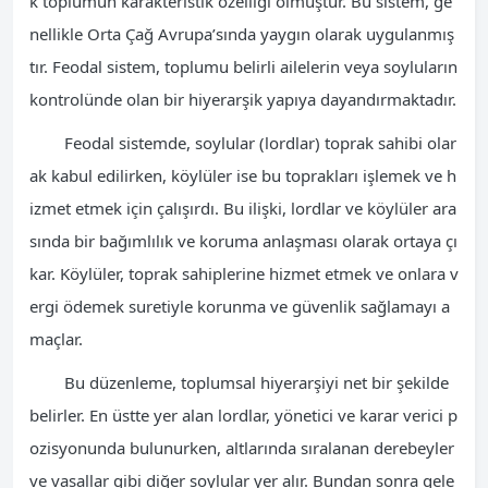
k toplumun karakteristik özelliği olmuştur. Bu sistem, ge
nellikle Orta Çağ Avrupa’sında yaygın olarak uygulanmış
tır. Feodal sistem, toplumu belirli ailelerin veya soyluların
kontrolünde olan bir hiyerarşik yapıya dayandırmaktadır.
Feodal sistemde, soylular (lordlar) toprak sahibi olar
ak kabul edilirken, köylüler ise bu toprakları işlemek ve h
izmet etmek için çalışırdı. Bu ilişki, lordlar ve köylüler ara
sında bir bağımlılık ve koruma anlaşması olarak ortaya çı
kar. Köylüler, toprak sahiplerine hizmet etmek ve onlara v
ergi ödemek suretiyle korunma ve güvenlik sağlamayı a
maçlar.
Bu düzenleme, toplumsal hiyerarşiyi net bir şekilde
belirler. En üstte yer alan lordlar, yönetici ve karar verici p
ozisyonunda bulunurken, altlarında sıralanan derebeyler
ve vasallar gibi diğer soylular yer alır. Bundan sonra gele