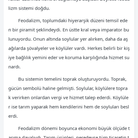
lizm sistemi doğdu.
Feodalizm, toplumdaki hiyerarşik düzeni temsil ede
n bir piramit şeklindeydi. En üstte kral veya imparator bu
lunuyordu. Onun altında soylular yer alırken, daha da aş
ağılarda şövalyeler ve köylüler vardı. Herkes belirli bir kiş
iye bağlılık yemini eder ve koruma karşılığında hizmet su
nardı.
Bu sistemin temelini toprak oluşturuyordu. Toprak,
gücün sembolü haline gelmişti. Soylular, köylülere topra
k verirken onlardan vergi ve hizmet talep ederdi. Köylüle
r ise tarım yaparak hem kendilerini hem de soyluları besl
erdi.
Feodalizm dönemi boyunca ekonomi büyük ölçüde t
arıma dayalıydı. Tarım ürünleri, neredeyse tüm ticaretin t