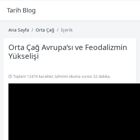
Tarih Blog
Ana Sayfa
Orta Çağ
İçerik
Orta Çağ Avrupa’sı ve Feodalizmin
Yükselişi
Toplam 12474 karakter, tahmini okuma suresi 32 dakika.