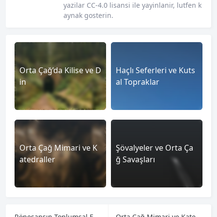
yazilar CC-4.0 lisansi ile yayinlanir, lutfen k
aynak gosterin.
Orta Çağ’da Kilise ve D
Haçlı Seferleri ve Kuts
in
al Topraklar
Orta Çağ Mimari ve K
Şövalyeler ve Orta Ça
atedraller
ğ Savaşları
Rönesansın Toplumsal Etkileri ve Reformlar
Orta Çağ Mimari ve Katedraller