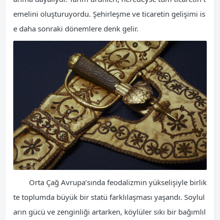
emelini oluşturuyordu. Şehirleşme ve ticaretin gelişimi is
e daha sonraki dönemlere denk gelir.
Orta Çağ Avrupa’sında feodalizmin yükselişiyle birlik
te toplumda büyük bir statü farklılaşması yaşandı. Soylul
arın gücü ve zenginliği artarken, köylüler sıkı bir bağımlıl