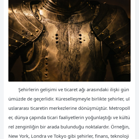
Şehirlerin gelişimi ve ticaret ağı arasındaki ilişki gün
ümüzde de geçerlidir. Küreselleşmeyle birlikte şehirler, ul
uslararası ticaretin merkezlerine dönüşmüştür. Metropoll
er, dünya çapında ticari faaliyetlerin yoğunlaştığı ve kültü
rel zenginliğin bir arada bulunduğu noktalardır. Örneğin,
New York, Londra ve Tokyo gibi şehirler, finans, teknoloji