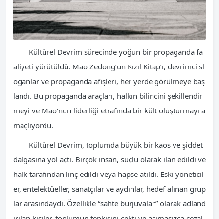
Kültürel Devrim sürecinde yoğun bir propaganda fa
aliyeti yürütüldü. Mao Zedong’un Kızıl Kitap’ı, devrimci sl
oganlar ve propaganda afişleri, her yerde görülmeye baş
landı. Bu propaganda araçları, halkın bilincini şekillendir
meyi ve Mao’nun liderliği etrafında bir kült oluşturmayı a
maçlıyordu.
Kültürel Devrim, toplumda büyük bir kaos ve şiddet
dalgasına yol açtı. Birçok insan, suçlu olarak ilan edildi ve
halk tarafından linç edildi veya hapse atıldı. Eski yöneticil
er, entelektüeller, sanatçılar ve aydınlar, hedef alınan grup
lar arasındaydı. Özellikle “sahte burjuvalar” olarak adland
ırılan kişiler, toplumun tepkisini çekti ve acımasızca cezal