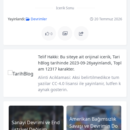
Icerik Sonu
Yayinlandi:
Devrimler
20 Temmuz 2026
0
Telif Hakki:
Bu siteye ait orijinal icerik,
Tari
hBlog
tarihinde 2023-09-26yayinlandi, Topl
am 12317 karakter.
Alinti Aciklamasi:
Aksi belirtilmedikce tum
yazilar CC-4.0 lisansi ile yayinlanir, lutfen k
aynak gosterin.
Amerikan Bağımsızlık
Sanayi Devrimi ve End
Savaşı ve Devrimin Do
üstriyel Değişim