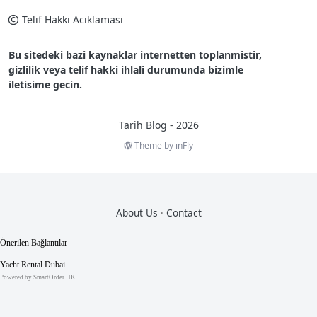
Telif Hakki Aciklamasi
Bu sitedeki bazi kaynaklar internetten toplanmistir,
gizlilik veya telif hakki ihlali durumunda bizimle
iletisime gecin.
Tarih Blog - 2026
Theme by
inFly
2
0
About Us
·
Contact
T
e
m
m
u
z