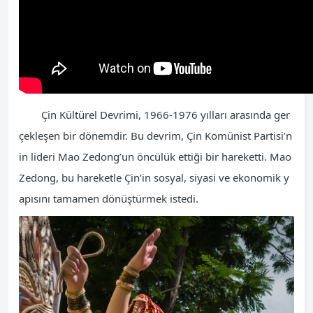
Çin Kültürel Devrimi, 1966-1976 yılları arasında ger
çekleşen bir dönemdir. Bu devrim, Çin Komünist Partisi’n
in lideri Mao Zedong’un öncülük ettiği bir hareketti. Mao
Zedong, bu hareketle Çin’in sosyal, siyasi ve ekonomik y
apısını tamamen dönüştürmek istedi.