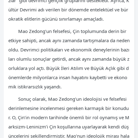
zlar” gibi devrimci gençlik gruplarını destekledi. Ayrıca, K
ültür Devrimi adı verilen bir dönemde entelektüel ve bür
okratik elitlerin gücünü sınırlamayı amaçladı.
Mao Zedong’un felsefesi, Çin toplumunda derin bir
etkiye sahipti, ancak aynı zamanda tartışmalara da neden
oldu. Devrimci politikaları ve ekonomik deneylerinin bazı
ları olumlu sonuçlar getirdi, ancak aynı zamanda büyük z
orluklara yol açtı. Büyük İleri Atılım ve Büyük Açlık gibi d
önemlerde milyonlarca insan hayatını kaybetti ve ekono
mik istikrarsızlık yaşandı.
Sonuç olarak, Mao Zedong’un ideolojisi ve felsefesi
derinlemesine incelenmesi gereken karmaşık bir konudu
r. O, Çin’in modern tarihinde önemli bir rol oynamış ve M
arksizm-Leninizm’i Çin koşullarına uyarlayarak kendi düş
üncelerini şekillendirmiştir. Mao’nun ideolojik mirası hala