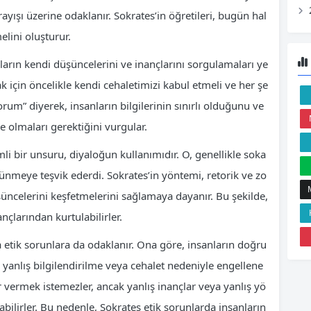
ayışı üzerine odaklanır. Sokrates’in öğretileri, bugün hal
lini oluşturur.
ların kendi düşüncelerini ve inançlarını sorgulamaları ye
k için öncelikle kendi cehaletimizi kabul etmeli ve her şe
orum” diyerek, insanların bilgilerinin sınırlı olduğunu ve
 olmaları gerektiğini vurgular.
mli bir unsuru, diyaloğun kullanımıdır. O, genellikle soka
ünmeye teşvik ederdi. Sokrates’in yöntemi, retorik ve zo
şüncelerini keşfetmelerini sağlamaya dayanır. Bu şekilde,
nançlarından kurtulabilirler.
a etik sorunlara da odaklanır. Ona göre, insanların doğru
yanlış bilgilendirilme veya cehalet nedeniyle engellene
ar vermek istemezler, ancak yanlış inançlar veya yanlış yö
ilirler. Bu nedenle, Sokrates etik sorunlarda insanların