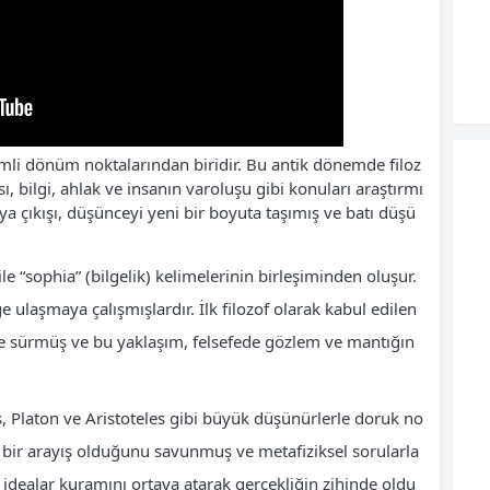
nemli dönüm noktalarından biridir. Bu antik dönemde filoz
sı, bilgi, ahlak ve insanın varoluşu gibi konuları araştırmı
aya çıkışı, düşünceyi yeni bir boyuta taşımış ve batı düşü
ile “sophia” (bilgelik) kelimelerinin birleşiminden oluşur.
ğe ulaşmaya çalışmışlardır. İlk filozof olarak kabul edilen
e sürmüş ve bu yaklaşım, felsefede gözlem ve mantığın
s, Platon ve Aristoteles gibi büyük düşünürlerle doruk no
çu bir arayış olduğunu savunmuş ve metafiziksel sorularla
 idealar kuramını ortaya atarak gerçekliğin zihinde oldu