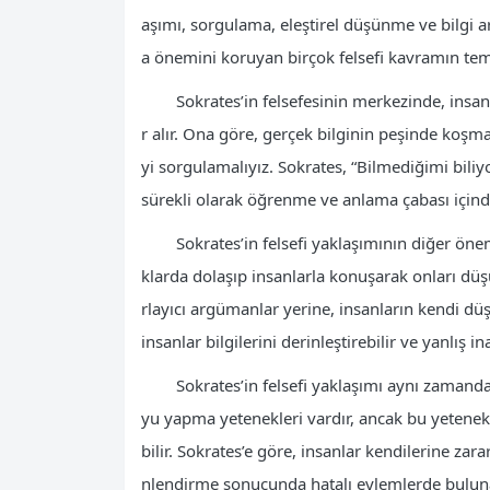
aşımı, sorgulama, eleştirel düşünme ve bilgi ar
a önemini koruyan birçok felsefi kavramın teme
Sokrates’in felsefesinin merkezinde, insan
r alır. Ona göre, gerçek bilginin peşinde koşma
yi sorgulamalıyız. Sokrates, “Bilmediğimi biliy
sürekli olarak öğrenme ve anlama çabası içinde
Sokrates’in felsefi yaklaşımının diğer öne
klarda dolaşıp insanlarla konuşarak onları düş
rlayıcı argümanlar yerine, insanların kendi dü
insanlar bilgilerini derinleştirebilir ve yanlış i
Sokrates’in felsefi yaklaşımı aynı zamand
yu yapma yetenekleri vardır, ancak bu yetenek 
bilir. Sokrates’e göre, insanlar kendilerine zar
nlendirme sonucunda hatalı eylemlerde bulunab