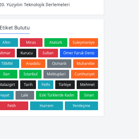
20. Yüzyılın Teknolojik İlerlemeleri
Etiket Bulutu
Altın
Miras
Atatürk
Suleymaniye
Mimar
Kurucu
Sultan
Ömer Faruk Deniz
TBMM
Anadolu
Osmanlı
Muharebe
Ilan
İstanbul
Mektuplari
Cumhuriyet
Malazgirt
Tarih
Fethi
Türkiye
Mehmet
Hayat
Lale
Eski Türklerde Kadın
Sinan
Fetih
Hurrem
Yenileşme