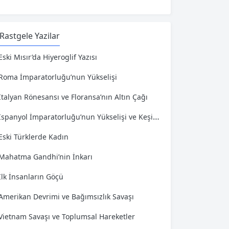
Rastgele Yazilar
Eski Mısır’da Hiyeroglif Yazısı
Roma İmparatorluğu’nun Yükselişi
İtalyan Rönesansı ve Floransa’nın Altın Çağı
İspanyol İmparatorluğu’nun Yükselişi ve Keşifler
Eski Türklerde Kadın
Mahatma Gandhi’nin İnkarı
İlk İnsanların Göçü
Amerikan Devrimi ve Bağımsızlık Savaşı
Vietnam Savaşı ve Toplumsal Hareketler