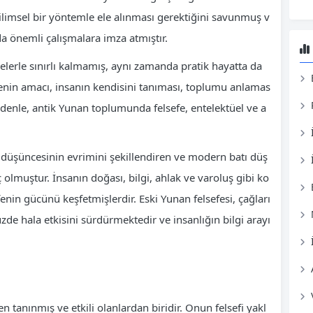
 bilimsel bir yöntemle ele alınması gerektiğini savunmuş v
da önemli çalışmalara imza atmıştır.
elerle sınırlı kalmamış, aynı zamanda pratik hayatta da
fenin amacı, insanın kendisini tanıması, toplumu anlamas
edenle, antik Yunan toplumunda felsefe, entelektüel ve a
n düşüncesinin evrimini şekillendiren ve modern batı düş
olmuştur. İnsanın doğası, bilgi, ahlak ve varoluş gibi ko
fenin gücünü keşfetmişlerdir. Eski Yunan felsefesi, çağları
zde hala etkisini sürdürmektedir ve insanlığın bilgi arayı
en tanınmış ve etkili olanlardan biridir. Onun felsefi yakl