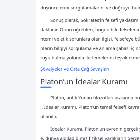
düşüncelerini sorgulamalarını ve doğruyu bulma
Sonuç olarak, Sokrates’in felsefi yaklaşım
daklanır. Onun öğretileri, bugün bile felsefenin 
ntemi ve etik sorunlara olan ilgisi, felsefeye 
nların bilgiyi sorgulama ve anlama çabası için
ruyu bulma yolunda ilerlemelerini teşvik etmek
Şövalyeler ve Orta Çağ Savaşları
Platon’un İdealar Kuramı
Platon, antik Yunan filozofları arasında ö
ı. İdealar Kuramı, Platon’un temel felsefi kavr
ullanılır.
İdealar Kuramı, Platon’un evrenin gerçek ya
e, dünya algıladığımız fiziksel varlıkların gerçe