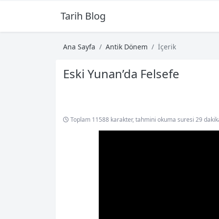
Tarih Blog
Ana Sayfa
Antik Dönem
İçerik
Eski Yunan’da Felsefe
Toplam 11588 karakter, tahmini okuma suresi 29 dakik