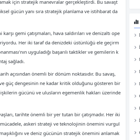
mak için stratejik manevralar gerçekleştirdi. Bu savaşt
iksel gücün yanı sıra stratejik planlama ve istihbarat da
 karşı gemi çatışmaları, hava saldırıları ve denizaltı ope
içeriyordu. Her iki taraf da denizdeki üstünlüğü ele geçirm
Donanması’nın uyguladığı başarılı taktikler ve gemilerin k
taj sağladı.
 tarih açısından önemli bir dönüm noktasıdır. Bu savaş,
 ve güç dengesinin ne kadar kritik olduğunu gösteren bir
lişkilerin gücünü ve ulusların egemenlik hakları üzerinde
şları, tarihte önemli bir yer tutan bir çatışmadır. Her iki
i mücadele, askeri strateji ve teknolojinin önemini vurgul
karmaşıklığını ve deniz gücünün stratejik önemini anlamak