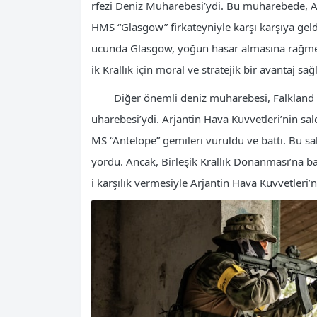
rfezi Deniz Muharebesi’ydi. Bu muharebede, Arj
HMS “Glasgow” firkateyniyle karşı karşıya geld
ucunda Glasgow, yoğun hasar almasına rağmen Ar
ik Krallık için moral ve stratejik bir avantaj sağ
Diğer önemli deniz muharebesi, Falkland
uharebesi’ydi. Arjantin Hava Kuvvetleri’nin sal
MS “Antelope” gemileri vuruldu ve battı. Bu sa
yordu. Ancak, Birleşik Krallık Donanması’na ba
i karşılık vermesiyle Arjantin Hava Kuvvetleri’n