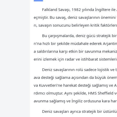
Falkland Savaşı, 1982 yılında İngiltere ile
eçmiştir. Bu savaş, deniz savaşlarının önemini 
rı, savaşın sonucunu belirleyen kritik faktörler
Bu çarpışmalarda, deniz gücü stratejik bi
rı’na hızlı bir şekilde müdahale ederek Arjantin’
a saldırılarına karşı etkin bir savunma mekani
erini izlemek için radar ve istihbarat sistemleri
Deniz savaşlarının rolü sadece lojistik ve
ava desteği sağlama açısından da büyük öneme
va Kuvvetleri’ne harekat desteği sağlamış ve Ar
rdımcı olmuştur. Aynı şekilde, HMS Sheffield ve 
avunma sağlamış ve İngiliz ordusuna kara hare
Deniz savaşları ayrıca stratejik bir üstün