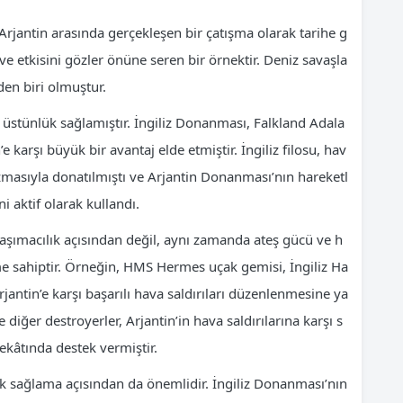
 Arjantin arasında gerçekleşen bir çatışma olarak tarihe g
ve etkisini gözler önüne seren bir örnektir. Deniz savaşla
den biri olmuştur.
r üstünlük sağlamıştır. İngiliz Donanması, Falkland Adala
e karşı büyük bir avantaj elde etmiştir. İngiliz filosu, hav
zmasıyla donatılmıştı ve Arjantin Donanması’nın hareketl
ni aktif olarak kullandı.
 taşımacılık açısından değil, aynı zamanda ateş gücü ve h
 sahiptir. Örneğin, HMS Hermes uçak gemisi, İngiliz Ha
jantin’e karşı başarılı hava saldırıları düzenlenmesine ya
diğer destroyerler, Arjantin’in hava saldırılarına karşı s
kâtında destek vermiştir.
lük sağlama açısından da önemlidir. İngiliz Donanması’nın