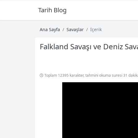
Tarih Blog
Ana Sayfa
Savaşlar
İçerik
Falkland Savaşı ve Deniz Sava
Toplam 12395 karakter, tahmini okuma suresi 31 dakik