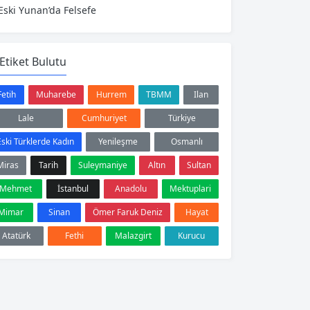
Eski Yunan’da Felsefe
Etiket Bulutu
Fetih
Muharebe
Hurrem
TBMM
Ilan
Lale
Cumhuriyet
Türkiye
Eski Türklerde Kadın
Yenileşme
Osmanlı
Miras
Tarih
Suleymaniye
Altın
Sultan
Mehmet
İstanbul
Anadolu
Mektuplari
Mimar
Sinan
Ömer Faruk Deniz
Hayat
Atatürk
Fethi
Malazgirt
Kurucu