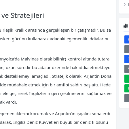
ve Stratejileri
irleşik Krallık arasında gerçekleşen bir çatışmadır. Bu sa
da askeri gücünü kullanarak adadaki egemenlik iddialarını
panyolca’da Malvinas olarak bilinir) kontrol altında tutara
tin, uzun süredir bu adalar üzerinde hak iddia etmekteyd
arak desteklemeyi amaçladı. Stratejik olarak, Arjantin Dona
ilde müdahale etmek için bir amfibi saldırı başlattı. Hede
ri ele geçirerek İngilizlerin geri çekilmelerini sağlamak ve
ak vardı.
 egemenliklerini korumak ve Arjantin’in işgalini sona erdi
olarak, İngiliz Deniz Kuvvetleri büyük bir deniz filosunu