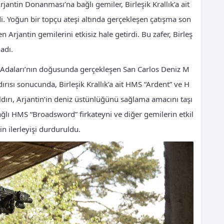
antin Donanması’na bağlı gemiler, Birleşik Krallık’a ait
i. Yoğun bir topçu ateşi altında gerçekleşen çatışma son
jantin gemilerini etkisiz hale getirdi. Bu zafer, Birleş
ladı.
 Adaları’nın doğusunda gerçekleşen San Carlos Deniz M
dırısı sonucunda, Birleşik Krallık’a ait HMS “Ardent” ve H
ldırı, Arjantin’in deniz üstünlüğünü sağlama amacını taşı
ğlı HMS “Broadsword” firkateyni ve diğer gemilerin etkil
in ilerleyişi durduruldu.