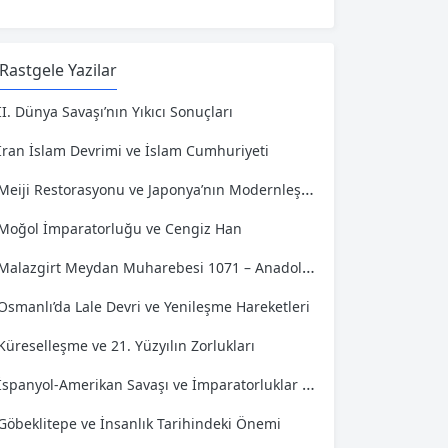
Rastgele Yazilar
II. Dünya Savaşı’nın Yıkıcı Sonuçları
İran İslam Devrimi ve İslam Cumhuriyeti
Meiji Restorasyonu ve Japonya’nın Modernleşmesi
Moğol İmparatorluğu ve Cengiz Han
Malazgirt Meydan Muharebesi 1071 – Anadolu’nun Kapıları
Osmanlı’da Lale Devri ve Yenileşme Hareketleri
Küreselleşme ve 21. Yüzyılın Zorlukları
İspanyol-Amerikan Savaşı ve İmparatorluklar Arası Çatışma
Göbeklitepe ve İnsanlık Tarihindeki Önemi